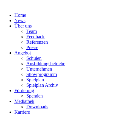
Zum
Inhalt
Home
springen
News
Über uns
Team
Feedback
Referenzen
Presse
Angebot
Schulen
Ausbildungsbetriebe
Unternehmen
Showprogramm
Spielplan
Spielplan Archiv
Förderung
Spenden
Mediathek
Downloads
Karriere