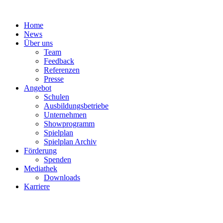
Zum
Inhalt
Home
springen
News
Über uns
Team
Feedback
Referenzen
Presse
Angebot
Schulen
Ausbildungsbetriebe
Unternehmen
Showprogramm
Spielplan
Spielplan Archiv
Förderung
Spenden
Mediathek
Downloads
Karriere