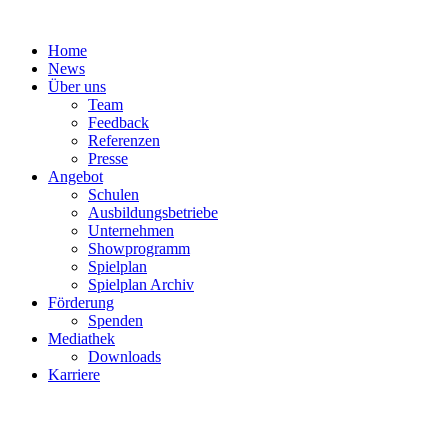
Zum
Inhalt
Home
springen
News
Über uns
Team
Feedback
Referenzen
Presse
Angebot
Schulen
Ausbildungsbetriebe
Unternehmen
Showprogramm
Spielplan
Spielplan Archiv
Förderung
Spenden
Mediathek
Downloads
Karriere