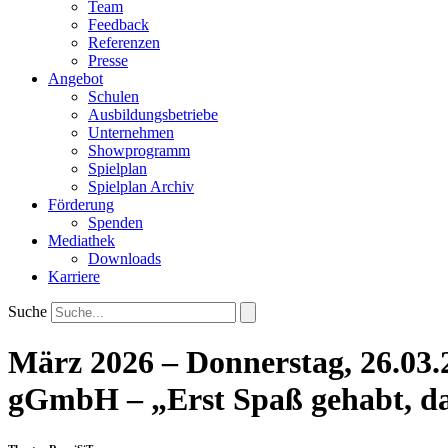
Team
Feedback
Referenzen
Presse
Angebot
Schulen
Ausbildungsbetriebe
Unternehmen
Showprogramm
Spielplan
Spielplan Archiv
Förderung
Spenden
Mediathek
Downloads
Karriere
Suche
März 2026 – Donnerstag, 26.03
gGmbH – „Erst Spaß gehabt, d