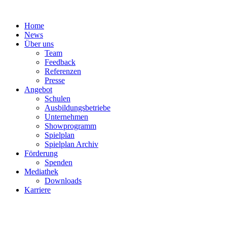
Zum
Inhalt
Home
springen
News
Über uns
Team
Feedback
Referenzen
Presse
Angebot
Schulen
Ausbildungsbetriebe
Unternehmen
Showprogramm
Spielplan
Spielplan Archiv
Förderung
Spenden
Mediathek
Downloads
Karriere