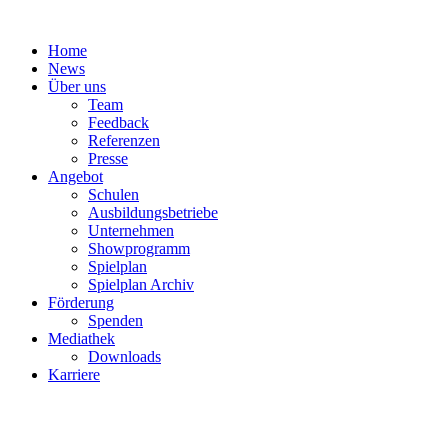
Zum
Inhalt
Home
springen
News
Über uns
Team
Feedback
Referenzen
Presse
Angebot
Schulen
Ausbildungsbetriebe
Unternehmen
Showprogramm
Spielplan
Spielplan Archiv
Förderung
Spenden
Mediathek
Downloads
Karriere