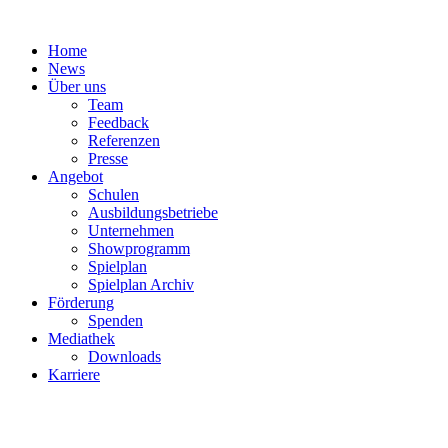
Zum
Inhalt
Home
springen
News
Über uns
Team
Feedback
Referenzen
Presse
Angebot
Schulen
Ausbildungsbetriebe
Unternehmen
Showprogramm
Spielplan
Spielplan Archiv
Förderung
Spenden
Mediathek
Downloads
Karriere