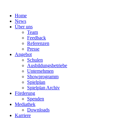
Zum
Inhalt
Home
springen
News
Über uns
Team
Feedback
Referenzen
Presse
Angebot
Schulen
Ausbildungsbetriebe
Unternehmen
Showprogramm
Spielplan
Spielplan Archiv
Förderung
Spenden
Mediathek
Downloads
Karriere