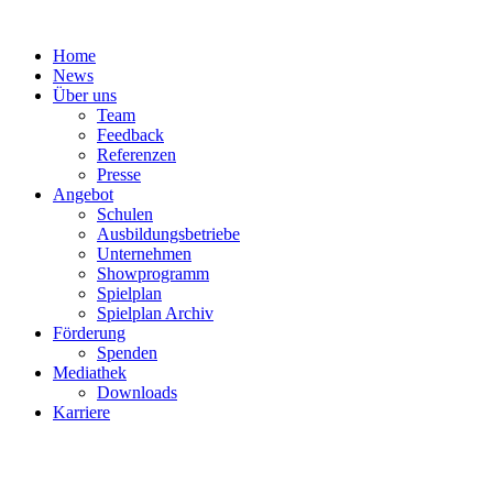
Zum
Inhalt
Home
springen
News
Über uns
Team
Feedback
Referenzen
Presse
Angebot
Schulen
Ausbildungsbetriebe
Unternehmen
Showprogramm
Spielplan
Spielplan Archiv
Förderung
Spenden
Mediathek
Downloads
Karriere