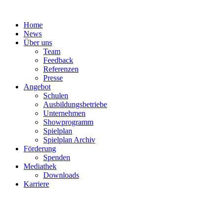
Zum
Inhalt
Home
springen
News
Über uns
Team
Feedback
Referenzen
Presse
Angebot
Schulen
Ausbildungsbetriebe
Unternehmen
Showprogramm
Spielplan
Spielplan Archiv
Förderung
Spenden
Mediathek
Downloads
Karriere