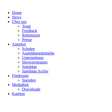
Zum
Inhalt
Home
springen
News
Über uns
Team
Feedback
Referenzen
Presse
Angebot
Schulen
Ausbildungsbetriebe
Unternehmen
Showprogramm
Spielplan
Spielplan Archiv
Förderung
Spenden
Mediathek
Downloads
Karriere