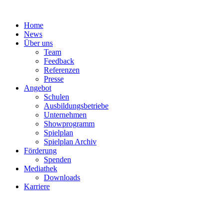
Zum
Inhalt
Home
springen
News
Über uns
Team
Feedback
Referenzen
Presse
Angebot
Schulen
Ausbildungsbetriebe
Unternehmen
Showprogramm
Spielplan
Spielplan Archiv
Förderung
Spenden
Mediathek
Downloads
Karriere