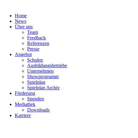
Zum
Inhalt
Home
springen
News
Über uns
Team
Feedback
Referenzen
Presse
Angebot
Schulen
Ausbildungsbetriebe
Unternehmen
Showprogramm
Spielplan
Spielplan Archiv
Förderung
Spenden
Mediathek
Downloads
Karriere