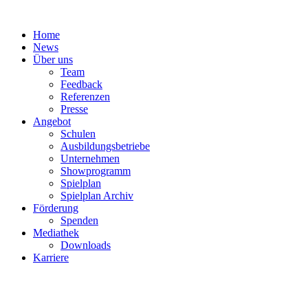
Zum
Inhalt
Home
springen
News
Über uns
Team
Feedback
Referenzen
Presse
Angebot
Schulen
Ausbildungsbetriebe
Unternehmen
Showprogramm
Spielplan
Spielplan Archiv
Förderung
Spenden
Mediathek
Downloads
Karriere