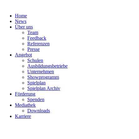
Zum
Inhalt
Home
springen
News
Über uns
Team
Feedback
Referenzen
Presse
Angebot
Schulen
Ausbildungsbetriebe
Unternehmen
Showprogramm
Spielplan
Spielplan Archiv
Förderung
Spenden
Mediathek
Downloads
Karriere