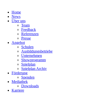
Zum
Inhalt
Home
springen
News
Über uns
Team
Feedback
Referenzen
Presse
Angebot
Schulen
Ausbildungsbetriebe
Unternehmen
Showprogramm
Spielplan
Spielplan Archiv
Förderung
Spenden
Mediathek
Downloads
Karriere