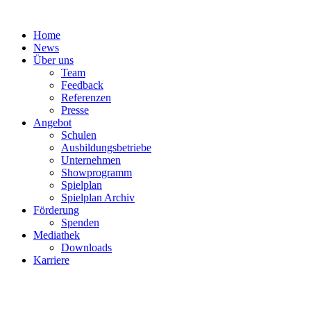
Zum
Inhalt
Home
springen
News
Über uns
Team
Feedback
Referenzen
Presse
Angebot
Schulen
Ausbildungsbetriebe
Unternehmen
Showprogramm
Spielplan
Spielplan Archiv
Förderung
Spenden
Mediathek
Downloads
Karriere