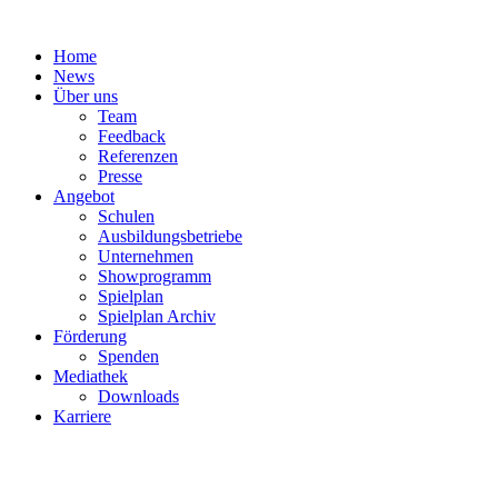
Zum
Inhalt
Home
springen
News
Über uns
Team
Feedback
Referenzen
Presse
Angebot
Schulen
Ausbildungsbetriebe
Unternehmen
Showprogramm
Spielplan
Spielplan Archiv
Förderung
Spenden
Mediathek
Downloads
Karriere