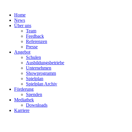
Zum
Inhalt
Home
springen
News
Über uns
Team
Feedback
Referenzen
Presse
Angebot
Schulen
Ausbildungsbetriebe
Unternehmen
Showprogramm
Spielplan
Spielplan Archiv
Förderung
Spenden
Mediathek
Downloads
Karriere