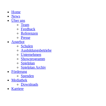
Zum
Inhalt
Home
springen
News
Über uns
Team
Feedback
Referenzen
Presse
Angebot
Schulen
Ausbildungsbetriebe
Unternehmen
Showprogramm
Spielplan
Spielplan Archiv
Förderung
Spenden
Mediathek
Downloads
Karriere