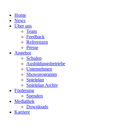
Zum
Inhalt
Home
springen
News
Über uns
Team
Feedback
Referenzen
Presse
Angebot
Schulen
Ausbildungsbetriebe
Unternehmen
Showprogramm
Spielplan
Spielplan Archiv
Förderung
Spenden
Mediathek
Downloads
Karriere