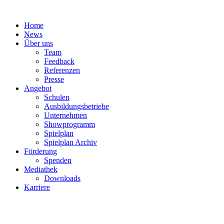
Zum
Inhalt
Home
springen
News
Über uns
Team
Feedback
Referenzen
Presse
Angebot
Schulen
Ausbildungsbetriebe
Unternehmen
Showprogramm
Spielplan
Spielplan Archiv
Förderung
Spenden
Mediathek
Downloads
Karriere