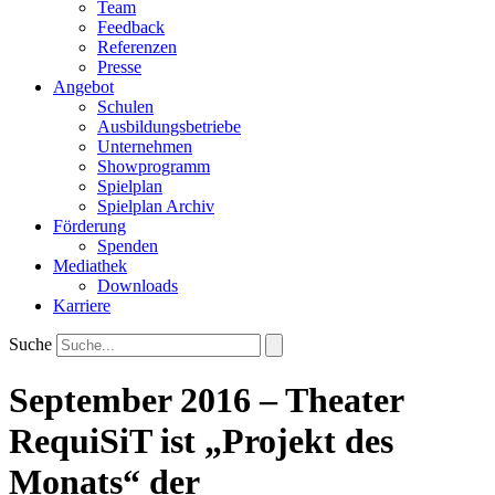
Team
Feedback
Referenzen
Presse
Angebot
Schulen
Ausbildungsbetriebe
Unternehmen
Showprogramm
Spielplan
Spielplan Archiv
Förderung
Spenden
Mediathek
Downloads
Karriere
Suche
September 2016 – Theater
RequiSiT ist „Projekt des
Monats“ der