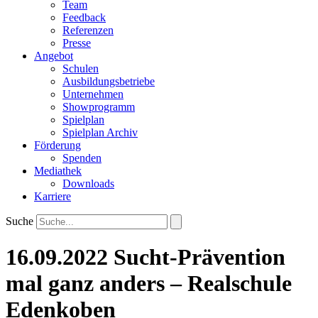
Team
Feedback
Referenzen
Presse
Angebot
Schulen
Ausbildungsbetriebe
Unternehmen
Showprogramm
Spielplan
Spielplan Archiv
Förderung
Spenden
Mediathek
Downloads
Karriere
Suche
16.09.2022 Sucht-Prävention
mal ganz anders – Realschule
Edenkoben