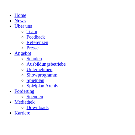
Zum
Inhalt
Home
springen
News
Über uns
Team
Feedback
Referenzen
Presse
Angebot
Schulen
Ausbildungsbetriebe
Unternehmen
Showprogramm
Spielplan
Spielplan Archiv
Förderung
Spenden
Mediathek
Downloads
Karriere