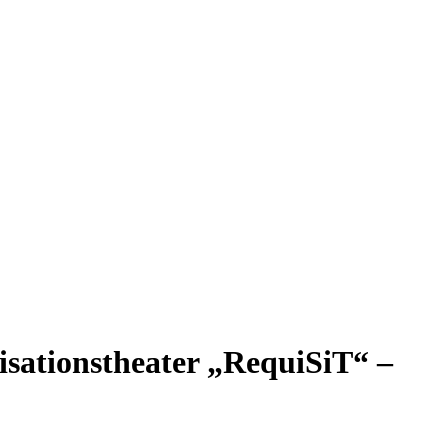
sationstheater „RequiSiT“ –