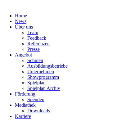
Zum
Inhalt
Home
springen
News
Über uns
Team
Feedback
Referenzen
Presse
Angebot
Schulen
Ausbildungsbetriebe
Unternehmen
Showprogramm
Spielplan
Spielplan Archiv
Förderung
Spenden
Mediathek
Downloads
Karriere