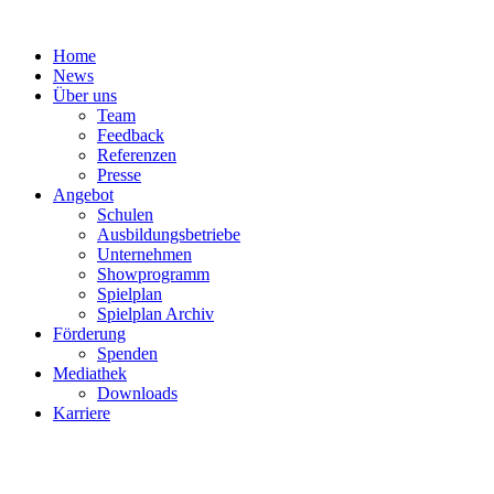
Zum
Inhalt
Home
springen
News
Über uns
Team
Feedback
Referenzen
Presse
Angebot
Schulen
Ausbildungsbetriebe
Unternehmen
Showprogramm
Spielplan
Spielplan Archiv
Förderung
Spenden
Mediathek
Downloads
Karriere