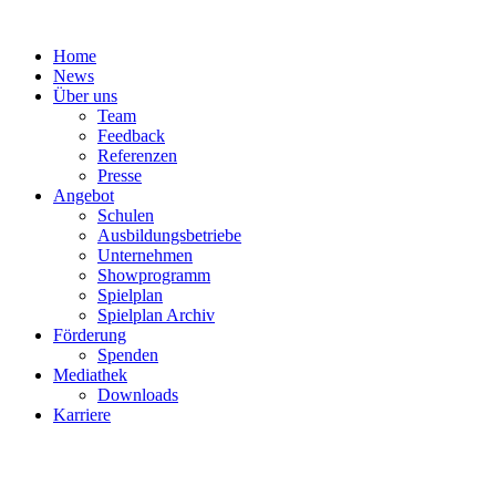
Zum
Inhalt
Home
springen
News
Über uns
Team
Feedback
Referenzen
Presse
Angebot
Schulen
Ausbildungsbetriebe
Unternehmen
Showprogramm
Spielplan
Spielplan Archiv
Förderung
Spenden
Mediathek
Downloads
Karriere