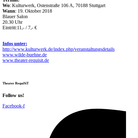
Wo
: Kulturwerk, Ostenstraße 106 A, 70188 Stuttgart
Wann
: 19. Oktober 2018
Blauer Salon
20.30 Uhr
Eintritt:11,- / 7,- €
Infos unter:
http://www.kulturwerk.de/index.php/veranstaltungsdetails
www.wilde-buehne.de
www.theater-requisit.de
Theater RequiSiT
Follow us!
Facebook-f